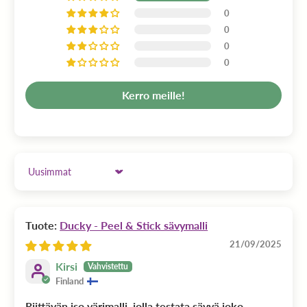
0
0
0
0
Kerro meille!
Sort by
Ducky - Peel & Stick sävymalli
21/09/2025
Kirsi
Finland
Riittävän iso värimalli, jolla testata sävyä joko