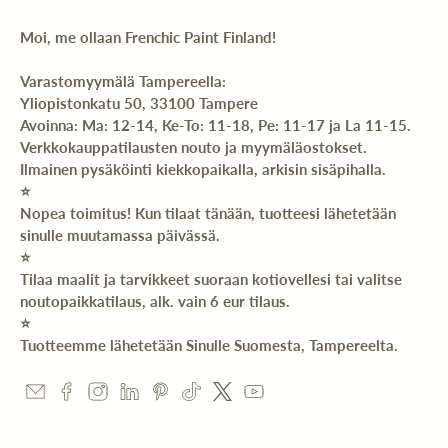
Moi, me ollaan Frenchic Paint Finland!
Varastomyymälä Tampereella:
Yliopistonkatu 50, 33100 Tampere
Avoinna: Ma: 12-14, Ke-To: 11-18, Pe: 11-17 ja La 11-15.
Verkkokauppatilausten nouto ja myymäläostokset.
Ilmainen pysäköinti kiekkopaikalla, arkisin sisäpihalla.
⭐️
Nopea toimitus! Kun tilaat tänään, tuotteesi lähetetään
sinulle muutamassa päivässä.
⭐️
Tilaa maalit ja tarvikkeet suoraan kotiovellesi tai valitse
noutopaikkatilaus, alk. vain 6 eur tilaus.
⭐️
Tuotteemme lähetetään Sinulle Suomesta, Tampereelta.