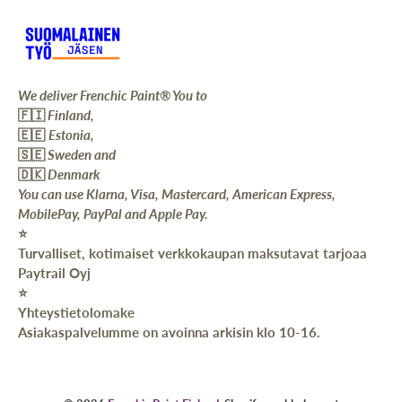
We deliver Frenchic Paint® You to
🇫🇮
Finland,
🇪🇪
Estonia,
🇸🇪
Sweden and
🇩🇰
Denmark
You can use Klarna, Visa, Mastercard, American Express,
MobilePay, PayPal and Apple Pay.
⭐️
Turvalliset, kotimaiset verkkokaupan maksutavat tarjoaa
Paytrail Oyj
⭐️
Yhteystietolomake
Asiakaspalvelumme on avoinna arkisin klo 10-16.