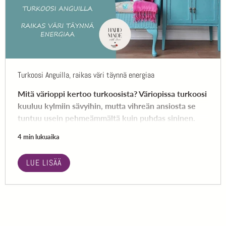
Turkoosi Anguilla, raikas väri täynnä energiaa
Mitä värioppi kertoo turkoosista? Väriopissa turkoosi
kuuluu kylmiin sävyihin, mutta vihreän ansiosta se
tuntuu usein pehmeämmältä kuin puhdas sininen.
4 min lukuaika
LUE LISÄÄ