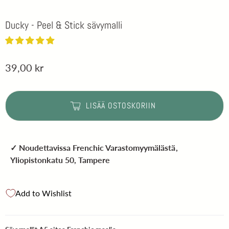
Ducky - Peel & Stick sävymalli
39,00 kr
LISÄÄ OSTOSKORIIN
✓ Noudettavissa
Frenchic Varastomyymälästä
,
Yliopistonkatu 50, Tampere
Add to Wishlist
Sävymallit A5 aitoa Frenchic ma