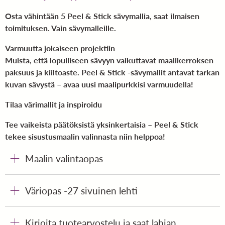
Osta vähintään 5 Peel & Stick sävymallia, saat ilmaisen
toimituksen. Vain sävymalleille.
Varmuutta jokaiseen projektiin
Muista, että lopulliseen sävyyn vaikuttavat maalikerroksen
paksuus ja kiiltoaste. Peel & Stick -sävymallit antavat tarkan
kuvan sävystä – avaa uusi maalipurkkisi varmuudella!
Tilaa värimallit ja inspiroidu
Tee vaikeista päätöksistä yksinkertaisia – Peel & Stick
tekee sisustusmaalin valinnasta niin helppoa!
Maalin valintaopas
Väriopas -27 sivuinen lehti
Kirjoita tuotearvostelu ja saat lahjan