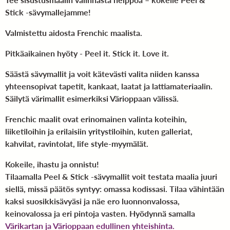
Stick -sävymallejamme!
Valmistettu aidosta Frenchic maalista.
Pitkäaikainen hyöty - Peel it. Stick it. Love it.
Säästä sävymallit ja voit kätevästi valita niiden kanssa
yhteensopivat tapetit, kankaat, laatat ja lattiamateriaalin.
Säilytä värimallit esimerkiksi Värioppaan välissä.
Frenchic maalit ovat erinomainen valinta koteihin,
liiketiloihin ja erilaisiin yritystiloihin, kuten galleriat,
kahvilat, ravintolat, life style-myymälät.
Kokeile, ihastu ja onnistu!
Tilaamalla Peel & Stick -sävymallit voit testata maalia juuri
siellä, missä päätös syntyy: omassa kodissasi. Tilaa vähintään
kaksi suosikkisävyäsi ja näe ero luonnonvalossa,
keinovalossa ja eri pintoja vasten. Hyödynnä samalla
Värikartan ja Värioppaan edullinen yhteishinta.