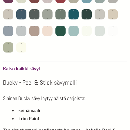
Katso kaikki sävyt
Ducky - Peel & Stick sävymalli
Sininen Ducky sävy löytyy näistä sarjoista:
seinämaali
Trim Paint
Tee sisustusmaalin valinnasta helppoa – kokeile Peel &