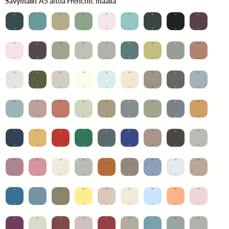
Sävymallit A5 aitoa Frenchic maalia