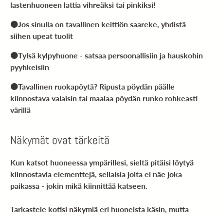
lastenhuoneen lattia vihreäksi tai pinkiksi!
🟠Jos sinulla on tavallinen keittiön saareke, yhdistä
siihen upeat tuolit
🟠Tylsä kylpyhuone - satsaa persoonallisiin ja hauskohin
pyyhkeisiin
🟠Tavallinen ruokapöytä? Ripusta pöydän päälle
kiinnostava valaisin tai maalaa pöydän runko rohkeasti
värillä
Näkymät ovat tärkeitä
Kun katsot huoneessa ympärillesi, sieltä pitäisi löytyä
kiinnostavia elementtejä, sellaisia joita ei näe joka
paikassa - jokin mikä kiinnittää katseen.
Tarkastele kotisi näkymiä eri huoneista käsin, mutta