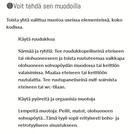
🟠Voit tehdä sen muodoilla
Toista yhtä valittua muotoa useissa elementeissä, koko
kodissa.
Käytä ruudukkoa
Särmää ja ryhtiä: Tee ruudukkopeiliseinä eteiseen
tai olohuoneeseen ja toista ruututeemaa vaikkapa
olohuoneen sohvapöydän muodossa tai keittiön
valaisimissa. Maalaa eteiseen tai keittiöön
ruutulattia. Tee ruutupaneliseinä mdf-soiroista
eteiseen tai wc-tilaan.
Käytä pyöreitä ja orgaanisia muotoja
Lempeitä muotoja: Peilit, matot, olohuoneen
sohvapöytä...Tämä tyyli sopii erityisesti boho- ja
retrotyyliseen sisustukseen.