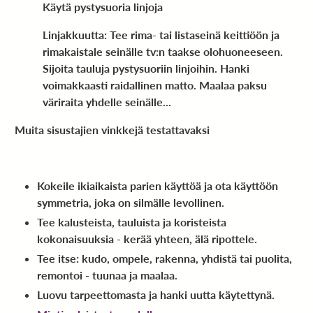
Käytä pystysuoria linjoja
Linjakkuutta: Tee rima- tai listaseinä keittiöön ja
rimakaistale seinälle tv:n taakse olohuoneeseen.
Sijoita tauluja pystysuoriin linjoihin. Hanki
voimakkaasti raidallinen matto. Maalaa paksu
väriraita yhdelle seinälle...
Muita sisustajien vinkkejä testattavaksi
Kokeile ikiaikaista parien käyttöä ja ota käyttöön
symmetria, joka on silmälle levollinen.
Tee kalusteista, tauluista ja koristeista
kokonaisuuksia - kerää yhteen, älä ripottele.
Tee itse: kudo, ompele, rakenna, yhdistä tai puolita,
remontoi - tuunaa ja maalaa.
Luovu tarpeettomasta ja hanki uutta käytettynä.