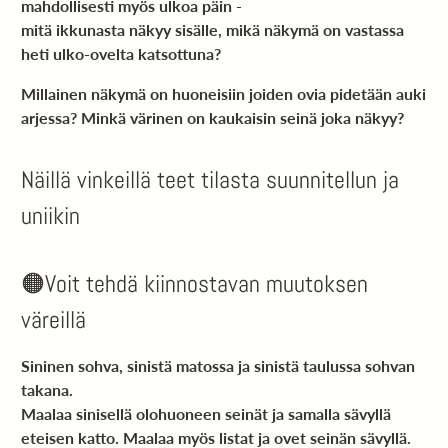
mahdollisesti myös ulkoa päin -
mitä ikkunasta näkyy sisälle, mikä näkymä on vastassa
heti ulko-ovelta katsottuna?
Millainen näkymä on huoneisiin joiden ovia pidetään auki
arjessa? Minkä värinen on kaukaisin seinä joka näkyy?
Näillä vinkeillä teet tilasta suunnitellun ja
uniikin
🟠Voit tehdä kiinnostavan muutoksen
väreillä
Sininen sohva, sinistä matossa ja sinistä taulussa sohvan
takana.
Maalaa sinisellä olohuoneen seinät ja samalla sävyllä
eteisen katto. Maalaa myös listat ja ovet seinän sävyllä.