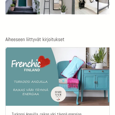
Aiheeseen liittyvät kirjoitukset
Turkoosi Anguilla, raikas väri täynnä energiaa