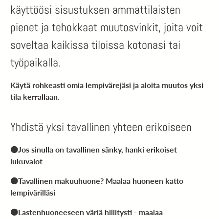
käyttöösi sisustuksen ammattilaisten
pienet ja tehokkaat muutosvinkit, joita voit
soveltaa kaikissa tiloissa kotonasi tai
työpaikalla.
Käytä rohkeasti omia lempivärejäsi ja aloita muutos yksi
tila kerrallaan.
Yhdistä yksi tavallinen yhteen erikoiseen
🟠Jos sinulla on tavallinen sänky, hanki erikoiset
lukuvalot
🟠Tavallinen makuuhuone? Maalaa huoneen katto
lempivärilläsi
🟠Lastenhuoneeseen väriä hillitysti - maalaa