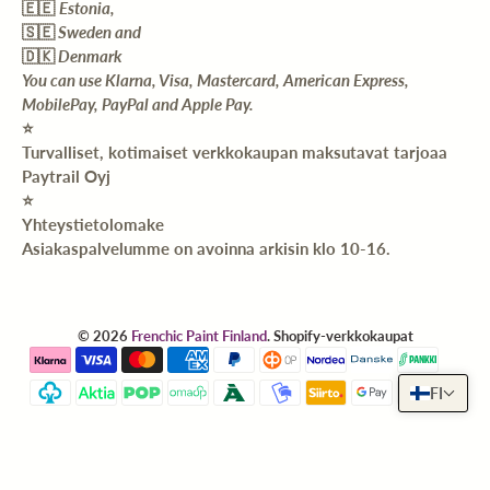
🇪🇪
Estonia,
🇸🇪
Sweden and
🇩🇰
Denmark
You can use Klarna, Visa, Mastercard, American Express,
MobilePay, PayPal and Apple Pay.
⭐️
Turvalliset, kotimaiset verkkokaupan maksutavat tarjoaa
Paytrail Oyj
⭐️
Yhteystietolomake
Asiakaspalvelumme on avoinna arkisin klo 10-16.
© 2026
Frenchic Paint Finland
.
Shopify-verkkokaupat
FI