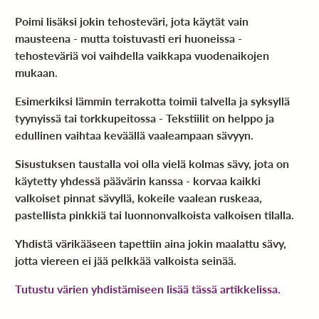
Poimi lisäksi jokin tehosteväri, jota käytät vain
mausteena - mutta toistuvasti eri huoneissa -
tehosteväriä voi vaihdella vaikkapa vuodenaikojen
mukaan.
Esimerkiksi lämmin terrakotta toimii talvella ja syksyllä
tyynyissä tai torkkupeitossa - Tekstiilit on helppo ja
edullinen vaihtaa keväällä vaaleampaan sävyyn.
Sisustuksen taustalla voi olla vielä kolmas sävy, jota on
käytetty yhdessä päävärin kanssa - korvaa kaikki
valkoiset pinnat sävyllä, kokeile vaalean ruskeaa,
pastellista pinkkiä tai luonnonvalkoista valkoisen tilalla.
Yhdistä värikääseen tapettiin aina jokin maalattu sävy,
jotta viereen ei jää pelkkää valkoista seinää.
Tutustu värien yhdistämiseen lisää tässä artikkelissa.