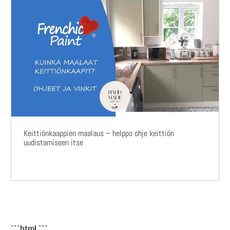
Keittiönkaappien maalaus – helppo ohje keittiön
uudistamiseen itse
```html
```